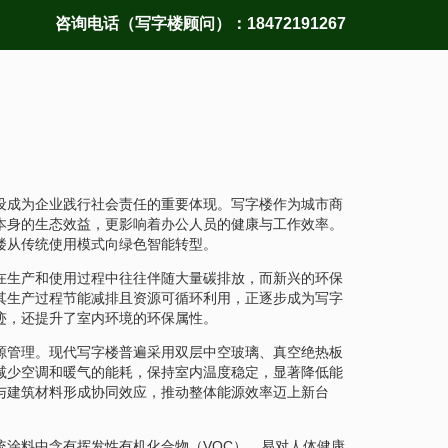
咨询电话（写字楼顾问）：18472191267
设成为企业践行社会责任的重要体现。写字楼作为城市商
本身的生态效益，更影响着办公人员的健康与工作效率。
楼从传统使用模式向绿色智能转型。
在生产和使用过程中往往伴随大量碳排放，而新兴的环保
其生产过程节能减排且资源可循环利用，正逐步成为写字
迹，还提升了室内环境的环保属性。
源管理。现代写字楼普遍采用双层中空玻璃、真空绝热板
减少空调和暖气的能耗，保持室内温度稳定，显著降低能
与建筑材料形成协同效应，推动整体能源效率迈上新台
统涂料中含有挥发性有机化合物（VOC），易对人体健康