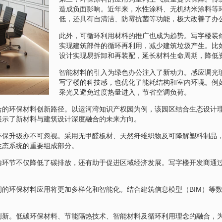
造成负面影响。近年来，水性涂料、无机纳米涂料等
低，还具有自清洁、防霉抗菌等功能，极大改善了办
此外，可循环利用材料的推广也成为趋势。写字楼装
实现建筑部件的循环再利用，减少建筑垃圾产生。比
设计实现易拆卸和再装配，延长材料生命周期，降低
智能材料的引入为绿色办公注入了新动力。感应调光
写字楼的科技感，也优化了能耗结构和室内环境。例
采光又避免过度热量进入，节省空调负荷。
合的环保材料创新路径。以运河湾知识产权园为例，该园区结合生态设计
展示了新材料与建筑设计深度融合的未来方向。
环保升级亦不可忽视。采用无甲醛板材、天然纤维织物及可降解塑料制品
生态系统的重要组成部分。
输环节不仅降低了碳排放，还有助于促进区域经济发展。写字楼开发商通
的环保材料应用将更加多样化和智能化。结合建筑信息模型（BIM）等
创新。低碳环保材料、节能隔热技术、智能材料及循环利用理念的融合，