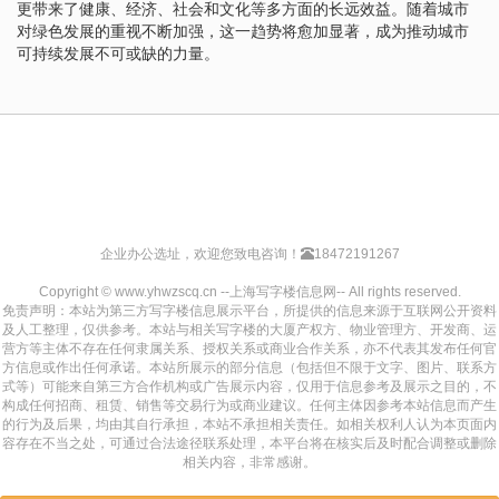
更带来了健康、经济、社会和文化等多方面的长远效益。随着城市
对绿色发展的重视不断加强，这一趋势将愈加显著，成为推动城市
可持续发展不可或缺的力量。
企业办公选址，欢迎您致电咨询！
18472191267
Copyright © www.yhwzscq.cn --上海写字楼信息网-- All rights reserved.
免责声明：本站为第三方写字楼信息展示平台，所提供的信息来源于互联网公开资料
及人工整理，仅供参考。本站与相关写字楼的大厦产权方、物业管理方、开发商、运
营方等主体不存在任何隶属关系、授权关系或商业合作关系，亦不代表其发布任何官
方信息或作出任何承诺。本站所展示的部分信息（包括但不限于文字、图片、联系方
式等）可能来自第三方合作机构或广告展示内容，仅用于信息参考及展示之目的，不
构成任何招商、租赁、销售等交易行为或商业建议。任何主体因参考本站信息而产生
的行为及后果，均由其自行承担，本站不承担相关责任。如相关权利人认为本页面内
容存在不当之处，可通过合法途径联系处理，本平台将在核实后及时配合调整或删除
相关内容，非常感谢。